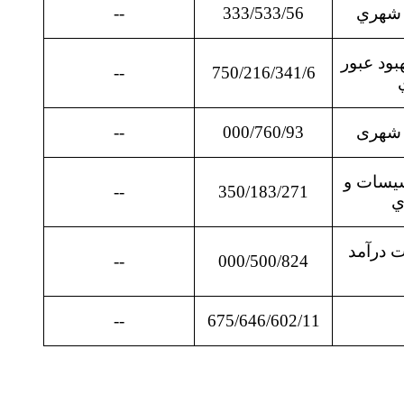
 شهري
333/533/56
--
بود عبور
--
750/216/341/6
 شهری
000/760/93
--
سيسات و
--
350/183/271
ي
ت درآمد
--
000/500/824
--
675/646/602/11