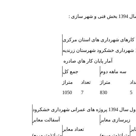
 سازی :
آمار پايان كار هاي صادره
سه ماهه دوم
جمع کل
داد
متراژ
تعداد
متراژ
1050
7
830
5
زیرسازی معابر
آسفالت معابر
بر
تعداد معابر
متراژ
(مترمربع)
متراژ
(مترمربع)