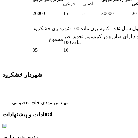
عی
اصلی
فرعی
26000
15
5
30000
20
اد آرای صادره در کمیسون تجدید نظر
مجموع
ماده 100
35
10
شهردار خشکرود
مهندس مهدی خلج معصومی
انتقادات و پیشنهادات
منوی شهرداری