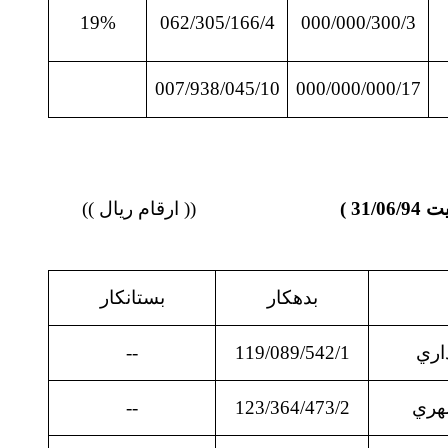
19%
062/305/166/4
000/000/300/3
007/938/045/10
000/000/000/17
(( ارقام ریال ))
بدهكار
بستانكار
اري
119/089/542/1
--
هري
123/364/473/2
--