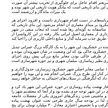
سریعتر اقدام عاجل برای جلوگیری از تخریب بیشتر آن صورت
این بنای تاریخی است که بیانگر هویت تاریخی این شهر بوده و
یک میراث ماندگار و ارزشمند است.
رنامه‌های در دست اقدام شهرداری دانست و افزود: اجرای هر
ود بر مبنای معماری آن انجام می‌شود. این بنای تاریخی که
د متاسفانه به گونه‌ای رها شده است که تبعات منفی در شهر
اری از معماری اصیل ایرانی بکار رفته در این کاروانسرا از
طریق جذب سرمایه گذار و منابع داخلی کاربری آن را احیا کند.
شده در خشکرود، این شهر را به یک کارگاه بزرگ عمرانی تبدیل
 خشکرود خاکی بود که این وضعیت در شان شهروندان نبوده و
. از طرفی خاکی بودن معابر مانع بزرگی پیش روی اجرای
وی افزود: با آغاز نهضت آسفالت از سال ۱۴۰۰ تمامی معابر اصلی شهر خشکرود زیرسازی، جدول‌گذاری و
کنار این طرح بزرگ عمرانی انجام شد و این نوید را خواهیم
داد که آبگرفتگی در سیلاب‌های احتمالی به حداقل خواهد رسید.
۱۴ به عنوان سال آغاز نهضت پیاده روسازی در حوزه عمرانی این شهر یاد کرد و
در این شهر توجه جدی نشده بود و از آنجا که معتقدیم شهر را
ا و ماشینی شدن زندگی‌های امروزی یکی از معضلات جامعه
د لذا در بودجه سال جاری طرحی تحت عنوان نهضت پیاده
روسازی در شهرداری خشکرود مد نظر قرار گرفت و با تخصیص اعتباری معادل ۳۰ میلیارد تومان برای پنج