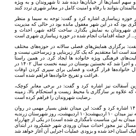
سهم انسان‌ها از خیابان‌ها دیده شد تا شهروندان و به ویژه
 حوزه زیباسازی اشاره کرد و گفت: توجه به سیما و منظر
ی بود که در این شهر مغفول مانده بود در حالی که مدیریت
شهروندان به نمایش بگذارد. ساخت کافه شهر، احداث و
فت: برگزاری همایش‌های فصلی سالانه در حوزه‌های مختلف
ند است اما معتقدیم که یک کار زیربنایی و زیرساختی نیست و
یت‌های فرهنگی ویژه خانواده ها ایجاد کرد. در همین راستا
بوستان‌های محله‌محور در ابعاد کوچک طراحی و اجرا شد که نخستین بوستان در نیمه نخست سال ۱۴۰۲ در
ال خانواده‌ها قرار گرفت و فضایی برای سپری کردن اوقات
فراغت و تفریح خانواده‌ها فراهم شده است.
ین آسفالت نیز اشاره کرد و گفت: در برخی معابر کوچک،
 علاوه بر سازگاری با محیط زیست و استحکام بالا، زمینه
رضایت شهروندان را فراهم کرده است.
وی به افتتاح نخستین میدان شهر در سال ۱۴۰۰ اشاره کرد و گفت: این میدان نقش بسیار مهمی در روان
سازی ترافیک شهری دارد. در پایان سال گذشته نیز میدان ۱۰ اردیبهشت(۱۰ اردیبهشت، روز شهرستان زرندیه
میدان به این مناسبت نامگذاری شده است) در یکی از چهارراه
 امسال نیز مجوز احداث میدان ورودی شهر خشکرود در ابتدای