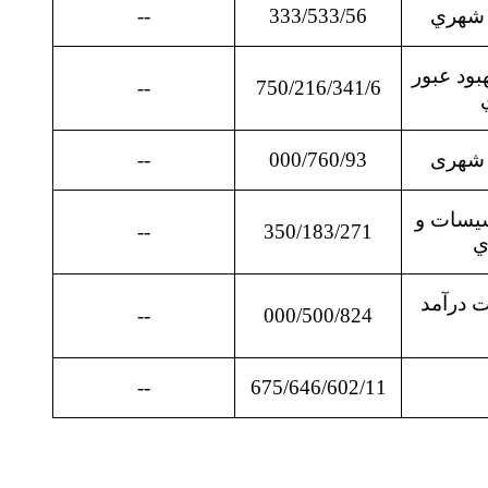
 شهري
333/533/56
--
بود عبور
--
750/216/341/6
 شهری
000/760/93
--
سيسات و
--
350/183/271
ي
ت درآمد
--
000/500/824
--
675/646/602/11