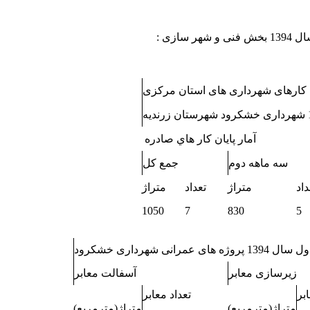
 سازی :
آمار پايان كار هاي صادره
سه ماهه دوم
جمع کل
داد
متراژ
تعداد
متراژ
1050
7
830
5
زیرسازی معابر
آسفالت معابر
بر
تعداد معابر
متراژ
(مترمربع)
متراژ
(مترمربع)