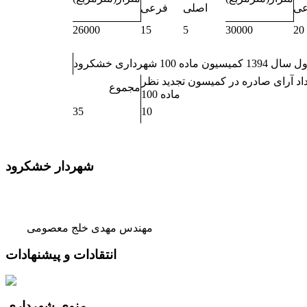
عی
اصلی
فرعی
26000
15
5
30000
20
اد آرای صادره در کمیسون تجدید نظر
مجموع
ماده 100
35
10
شهردار خشکرود
مهندس مهدی خلج معصومی
انتقادات و پیشنهادات
منوی شهرداری