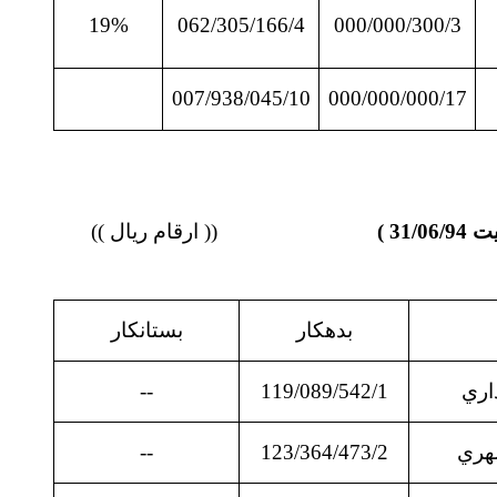
19%
062/305/166/4
000/000/300/3
007/938/045/10
000/000/000/17
(( ارقام ریال ))
بدهكار
بستانكار
اري
119/089/542/1
--
هري
123/364/473/2
--