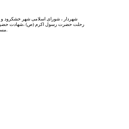
رحلت حضرت رسول اکرم (ص) ،شهادت حضرت ا
مسلمانان جهان بویژه مردم عزیز شهر خشکرود تسلیت عرض می نمایند.